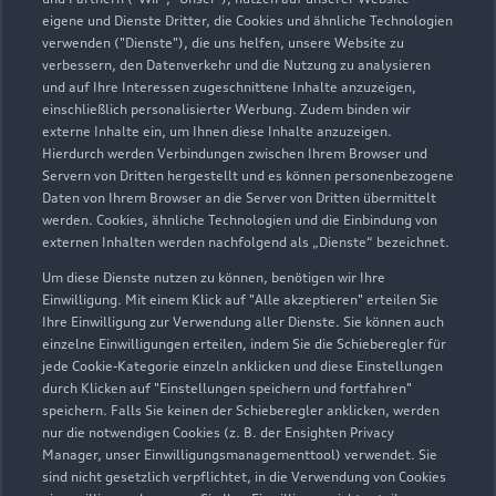
eigene und Dienste Dritter, die Cookies und ähnliche Technologien
Teile- & Zubehörverkauf
verwenden ("Dienste"), die uns helfen, unsere Website zu
Geschlossen
,
öffnet am
Montag 07:00
verbessern, den Datenverkehr und die Nutzung zu analysieren
und auf Ihre Interessen zugeschnittene Inhalte anzuzeigen,
einschließlich personalisierter Werbung. Zudem binden wir
externe Inhalte ein, um Ihnen diese Inhalte anzuzeigen.
Hierdurch werden Verbindungen zwischen Ihrem Browser und
Servern von Dritten hergestellt und es können personenbezogene
Daten von Ihrem Browser an die Server von Dritten übermittelt
werden. Cookies, ähnliche Technologien und die Einbindung von
externen Inhalten werden nachfolgend als „Dienste“ bezeichnet.
Um diese Dienste nutzen zu können, benötigen wir Ihre
Einwilligung. Mit einem Klick auf "Alle akzeptieren" erteilen Sie
Ihre Einwilligung zur Verwendung aller Dienste. Sie können auch
einzelne Einwilligungen erteilen, indem Sie die Schieberegler für
jede Cookie-Kategorie einzeln anklicken und diese Einstellungen
durch Klicken auf "Einstellungen speichern und fortfahren"
speichern. Falls Sie keinen der Schieberegler anklicken, werden
nur die notwendigen Cookies (z. B. der Ensighten Privacy
Zur Inspektion
Manager, unser Einwilligungsmanagementtool) verwendet. Sie
sind nicht gesetzlich verpflichtet, in die Verwendung von Cookies