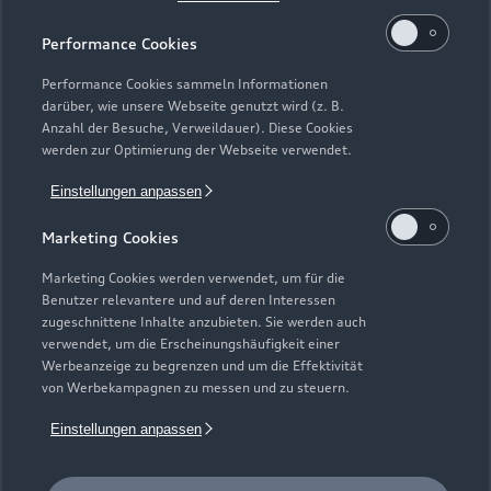
Kaufen & leasen
Alle Modelle
Performance Cookies
Modelle vergleichen
Service & Zubehör
Performance Cookies sammeln Informationen
Neuwagensuche
darüber, wie unsere Webseite genutzt wird (z. B.
Elektromodelle
Anzahl der Besuche, Verweildauer). Diese Cookies
Gebrauchtwagensuche
Support
werden zur Optimierung der Webseite verwendet.
Saisonale Angebote
Plug-in-Hybride
Gebrauchtwagen
Einstellungen anpassen
Audi Services
Über Audi
Kundenservice
Finanzierung
Marketing Cookies
Garantie
Händlersuche
Aktionen & Angebote
Unternehmen
Marketing Cookies werden verwendet, um für die
Audi digital services
Benutzer relevantere und auf deren Interessen
Audi Code
Geschäftskunden
Karriere
zugeschnittene Inhalte anzubieten. Sie werden auch
myAudi
verwendet, um die Erscheinungshäufigkeit einer
Häufige Fragen (FAQ)
Investor Relations
Werbeanzeige zu begrenzen und um die Effektivität
© 2026 AUDI AG. Alle Rechte vorbehalten
von Werbekampagnen zu messen und zu steuern.
Audi Online Beratung
Presse & Media Center
Impressum
Rechtliches
Hinweisgebersystem
Einstellungen anpassen
Online-Terminvereinbarung
Datenschutz
Datenschutzinformation
Cookie-Einstellungen
Servicekontakt
Cookie-Richtlinie
Barrierefreiheit