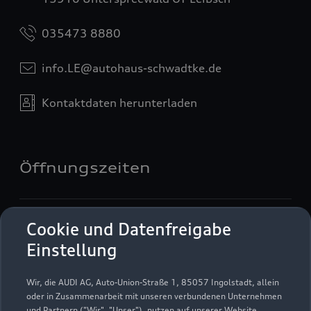
035473 8880
info.LE@autohaus-schwadtke.de
Kontaktdaten herunterladen
Öffnungszeiten
Verkauf
Cookie und Datenfreigabe
Geschlossen
,
öffnet am
Montag 09:00
Einstellung
Service
Wir, die AUDI AG, Auto-Union-Straße 1, 85057 Ingolstadt, allein
Geschlossen
,
öffnet am
Montag 07:00
oder in Zusammenarbeit mit unseren verbundenen Unternehmen
und Partnern ("Wir", "Unser"), nutzen auf unserer Website